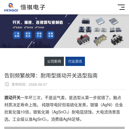
公司新闻
行业资讯
告别频繁故障：耐用型拨动开关选型指南
发布时间：2026-06-07
拨动开关
一年坏三次，不是运气差，是选型从第一步就错了。触点
材质决定寿命上限。 纯银导电好但易硫化发黑，银镍（AgNi）合金
抗氧化强10倍，银氧化锡（AgSnO₂）耐电弧烧蚀，大电流场景首
选。工业级认准AgSnO₂，消费级AgNi足够。