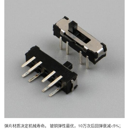
弹片材质决定机械寿命。 铍铜弹性最优，10万次后回弹衰减<5%；