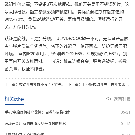
磷铜性价比高；不锈钢3万次就疲软。低价开关爱用不锈钢弹片，这
是故障根源。额定参数必须降额使用。 实际负载控制在额定值的
60%~70%，负载2A就选5A开关，寿命直接翻倍。满额运行的开
关，寿命打对折。
认证是底线，不是加分项。 UL/VDE/CQC缺一不可，无认证产品触
点与弹片质量全凭运气，省下的钱迟早加倍还回去。防护等级匹配
环境。 室内IP20够用，户外潮湿至少IP65，车规级必须IP67+，别
用室内开关去扛雨淋。一句话：触点选银合金，弹片选铍铜，参数
留余量，认证不能省。
上一篇：拨动开关接触不良？3个快速排查与解决方法
下一篇：工业级拨动开关：性能要求与质量检测标准
相关阅读
返回列表
手机/电脑耳机插座故障：自救与更换指南
05-21
拨动开关厂家的选择和型号参数的规格
01-18
支架轻触开关的优势介绍
01-14