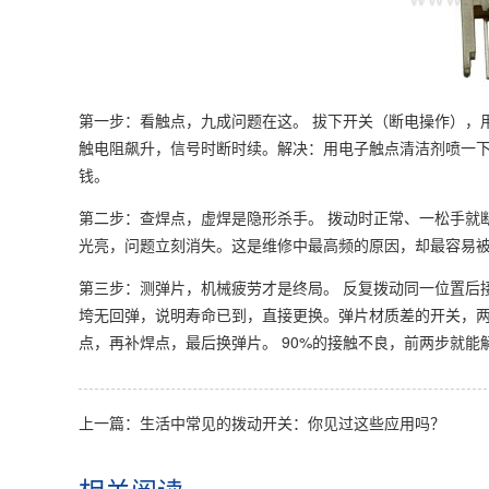
第一步：看触点，九成问题在这。 拔下开关（断电操作），
触电阻飙升，信号时断时续。解决：用电子触点清洁剂喷一
钱。
第二步：查焊点，虚焊是隐形杀手。 拨动时正常、一松手就
光亮，问题立刻消失。这是维修中最高频的原因，却最容易
第三步：测弹片，机械疲劳才是终局。 反复拨动同一位置后
垮无回弹，说明寿命已到，直接更换。弹片材质差的开关，
点，再补焊点，最后换弹片。 90%的接触不良，前两步就能
上一篇：生活中常见的拨动开关：你见过这些应用吗？