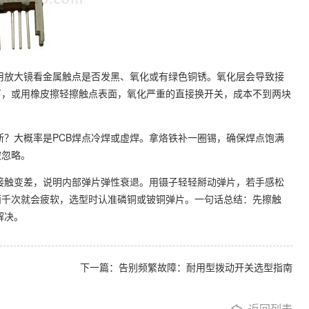
用放大镜看金属触点是否发黑、氧化或有绿色铜锈。氧化层会导致接
下，或用橡皮擦轻擦触点表面，氧化严重的直接换开关，成本不到两块
断？大概率是PCB焊点冷焊或虚焊。拿烙铁补一圈锡，确保焊点饱满
被忽略。
接触变差，说明内部弹片弹性衰退。用镊子轻轻掰动弹片，若手感松
两千次就会疲软，选型时认准磷铜或铍铜弹片。一句话总结：先擦触
解决。
下一篇：告别频繁故障：耐用型拨动开关选型指南
返回列表