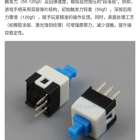
触发力（50-120gf）及回弹速度，模拟自然按压的“段落感”。例如，
游戏手柄采用双层弹片结构，初始触发力轻柔（50gf），深按后阻
力骤增（120gf），赋予玩家精准的操作反馈。同时，表面处理工艺
（如橡胶涂层、激光蚀刻纹理）可增强摩擦力，减少误触，提升操
控稳定性。