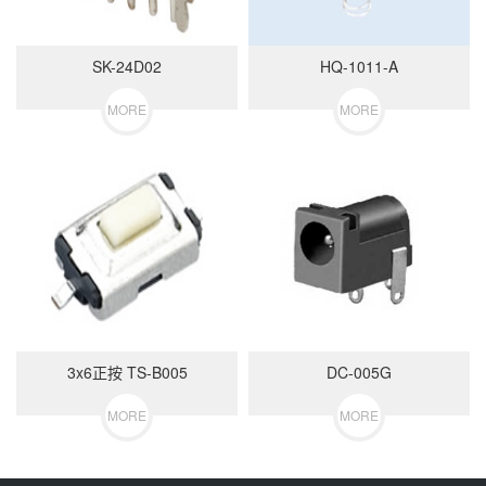
SK-24D02
HQ-1011-A
MORE
MORE
3x6正按 TS-B005
DC-005G
MORE
MORE