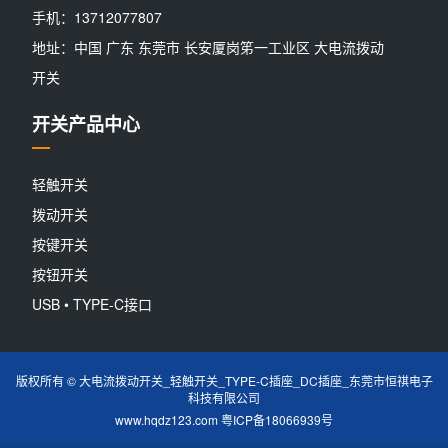
手机：13712077807
地址：中国 广东 东莞市 长安厦岗笫一工业区 大电流拨动
开关
开关产品中心
轻触开关
拨动开关
按键开关
按钮开关
USB • TYPE-C接口
版权所有 © 大电流拨动开关_轻触开关_TYPE-C插座_DC插座_东莞市恒祺电子
科技有限公司
www.hqdz123.com
粤ICP备18066939号