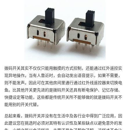
拨码开关其实不仅仅只能用触摸的方式控制，还能通过红外遥控实
现异地操作。当有人靠近时，会自动发出语音提示，如果不需要，
则不能发声。因此可在其他房间里通行通过红外线遥控器来切换电
鱼。比其他开关更先进的是拨码开关还具有断电保护、记忆存储、
快捷设定等功能，这些都是传统开关所不能够做的就是拨码开关不
能用别的开关代替。
总起来看，拨码开关并没有在生活中及各行业中得到广泛应用，因
此建议您在挑选时必须对其特有认识性及某些缺点以避免意外的发
生。小编之所以会这样说，主要还是为了帮你了解，这样才不会让