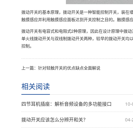
拨动开关的基本原理，拨动开关是一种智能控制开关，装在
触摸感应并利用触摸感应面板达到开关控制之目的。触摸感
拨动开关有电容式和电阻式2种原理，因此在设计原理中拨动
单火线拨动开关与双线制拨动开关两种，较早的拨动开关均
控制。
上一篇：针对轻触开关的优点缺点全面解说
相关阅读
四节耳机插座：解析音频设备的多功能接口
10-
拨动开关应该怎么分辨开和关？
04-