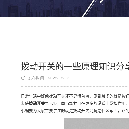
拨动开关的一些原理知识分
发布时间：2022-12-13
日常生活中好像拨动开关还不是很普遍，见到最多的就是按
步使
拨动开关
早已经走向市场并且在更多的渠道上发挥作用
小编要为大家主要讲述的就是拨动开关究竟是什么东西，它