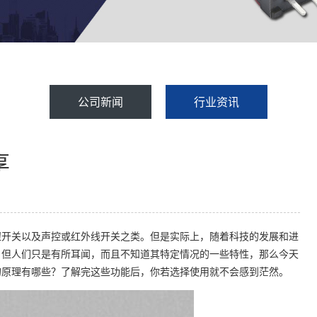
公司新闻
行业资讯
享
钮开关以及声控或红外线开关之类。但是实际上，随着科技的发展和进
。但人们只是有所耳闻，而且不知道其特定情况的一些特性，那么今天
的原理有哪些？了解完这些功能后，你若选择使用就不会感到茫然。