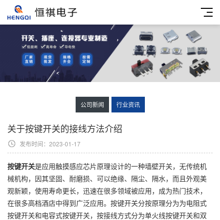
公司新闻
行业资讯
关于按键开关的接线方法介绍
发布时间：2023-01-17
按键开关
是应用触摸感应芯片原理设计的一种墙壁开关，无传统机
械机构，因其坚固、耐磨损、可以绝缘、隔尘、隔水，而且外观美
观新颖，使用寿命更长，迅速在很多领域被应用，成为热门技术，
在很多高档酒店中得到广泛应用。按键开关分按原理分为为电阻式
按键开关和电容式按键开关，按接线方式分为单火线按键开关和双