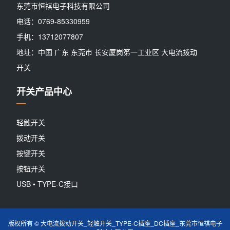
东莞市恒祺电子科技有限公司
电话：0769-85330959
手机：13712077807
地址：中国 广东 东莞市 长安厦岗笫一工业区 大电流拨动
开关
开关产品中心
轻触开关
拨动开关
按键开关
按钮开关
USB • TYPE-C接口
版权所有 © 大电流拨动开关_轻触开关_TYPE-C插座_DC插座_东莞市恒祺电子