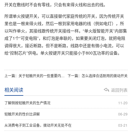
开关在敷线时不会有零线，只会有来得火线和出去的线。
所谓单火按键开关，可以直接替代家庭传统的开关，因为传统开关
里也是一根来得火线，然后一根到家用电器的线（例如电灯），所
以叫作单火，其接线跟传统开关接线一样。“单火版智能开关”内部集
成了1个“可变电阻”，和灯泡是串联的，如果要关闭灯泡，就把电阻
调得很大，接近断路，但不是断路，线路中还是有微小电流，可以
给“控制芯片”供电。单火按键开关只能接小于800瓦功率的设备。
上一篇：关于轻触开关的一些重要内容分析
下一篇：怎么选择合适耐用的拨动开关
相关阅读
返回列表
了解侧按轻触开关的生产情况
11-20
轻触开关的性价比讲解
06-29
从消费电子到工业设备，拨动开关无处不在
03-21