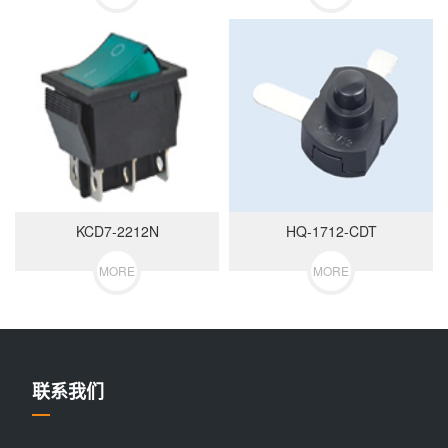
KCD7-2212N
HQ-1712-CDT
MORE
MORE
联系我们