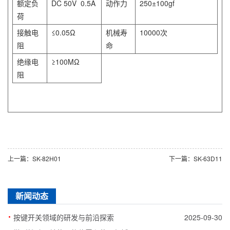
额定负
DC 50V 0.5A
动作力
250±100gf
荷
接触电
≤0.05Ω
机械寿
10000次
阻
命
绝缘电
≥100MΩ
阻
上一篇：SK-82H01
下一篇：SK-63D11
新闻动态
·
按键开关领域的研发与前沿探索
2025-09-30