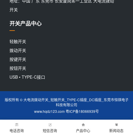
地址：中国 广东 东莞市 长安厦岗笫一工业区 大电流拨动
开关
开关产品中心
轻触开关
拨动开关
按键开关
按钮开关
USB • TYPE-C接口
版权所有 © 大电流拨动开关_轻触开关_TYPE-C插座_DC插座_东莞市恒祺电子
科技有限公司
www.hqdz123.com
粤ICP备18066939号
电话咨询
短信咨询
产品中心
新闻动态