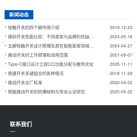
新闻动态
·
轻触开关的四个脚作用介绍
2019-12-23
·
拨码开关性能比较：不同类型与品牌的优缺点分析
2024-05-16
·
五脚轻触开关设计原理及其在智能家居领域的应用探索
2024-04-27
·
拨动开关的工作原理和适用范围
2021-09-07
·
Type-C接口设计之双C口功能分配与散热优化
2025-11-11
·
按键开关多键组合的各种情况
2018-11-29
·
拨动开关出厂标准
2020-04-02
·
侧面拨动开关的防爆结构与安全认证研究
2025-05-22
联系我们