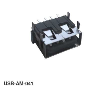
USB-AM-041