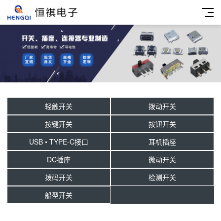
轻触开关
拨动开关
按键开关
按钮开关
USB • TYPE-C接口
耳机插座
DC插座
微动开关
拨码开关
检测开关
船型开关