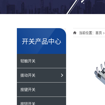
当前位置：
首页
开关产品中心
轻触开关
拨动开关
按键开关
按钮开关