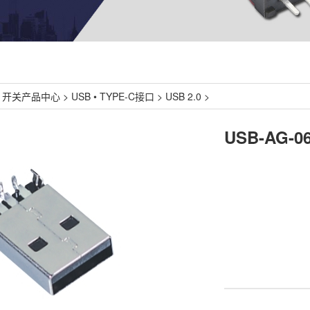
>
开关产品中心
>
USB • TYPE-C接口
>
USB 2.0
>
USB-AG-0