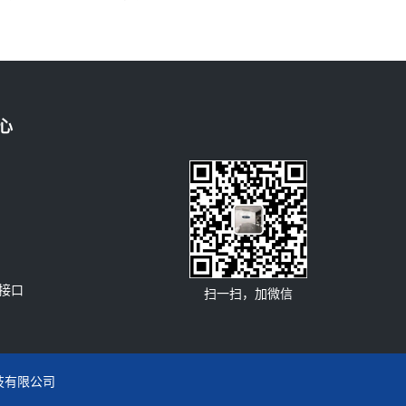
心
-C接口
扫一扫，加微信
技有限公司