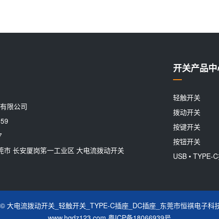
开关产品中
轻触开关
有限公司
拨动开关
59
按键开关
7
按钮开关
东莞市 长安厦岗笫一工业区 大电流拨动开关
USB • TYPE
 © 大电流拨动开关_轻触开关_TYPE-C插座_DC插座_东莞市恒祺电子科
www.hqdz123.com
粤ICP备18066939号