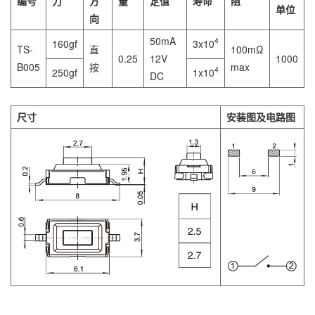
编号
力
方
量
定值
寿命
阻
单位
向
50mA
4
160gf
3x10
TS-
直
100mΩ
0.25
12V
1000
B005
按
max
4
250gf
1x10
DC
尺寸
安装图及电路图