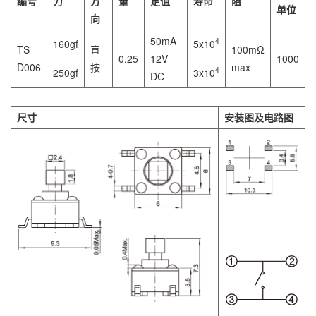
编号
力
方
量
定值
寿命
阻
单位
向
50mA
4
160gf
5x10
TS-
直
100mΩ
0.25
12V
1000
D006
按
max
4
250gf
3x10
DC
尺寸
安装图及电路图