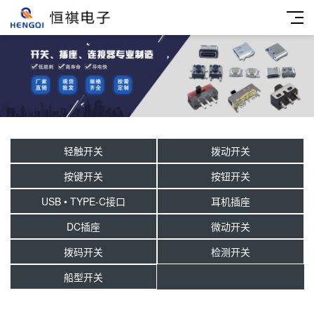
轻触开关
拨动开关
按键开关
按钮开关
USB • TYPE-C接口
耳机插座
DC插座
微动开关
拨码开关
检测开关
船型开关