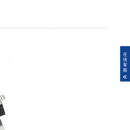
在
线
客
服