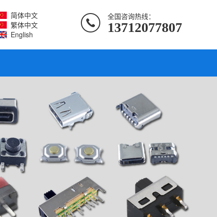
简体中文
全国咨询热线：
繁体中文
13712077807
English