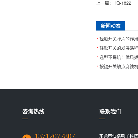
上一篇：HQ-1822
新闻动态
·
轻触开关弹片的作
·
轻触开关的发展路
·
选型不踩坑！优质拨
·
按键开关触点腐蚀
咨询热线
联系我们
13712077807
东莞市恒祺电子科技