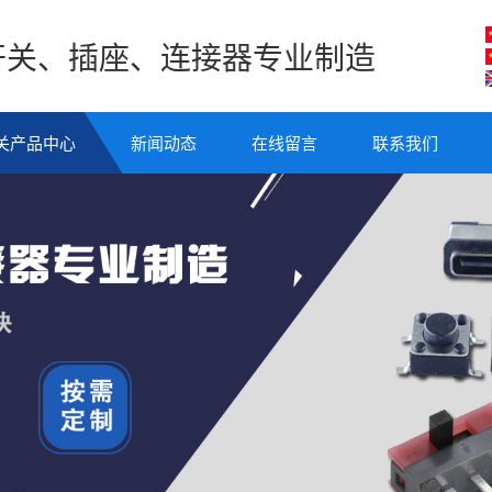
开关、插座、连接器专业制造
关产品中心
新闻动态
在线留言
联系我们