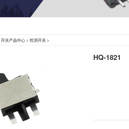
>
开关产品中心
>
检测开关
>
HQ-1821