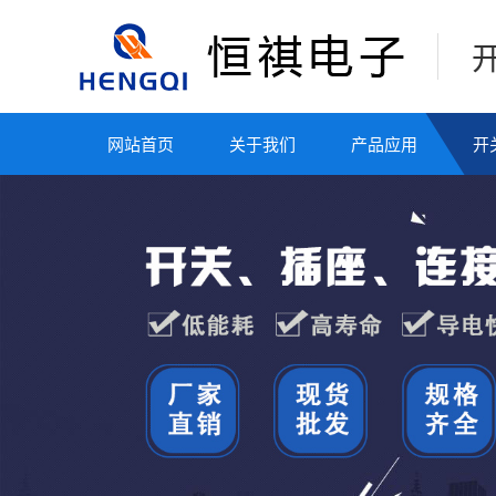
网站首页
关于我们
产品应用
开