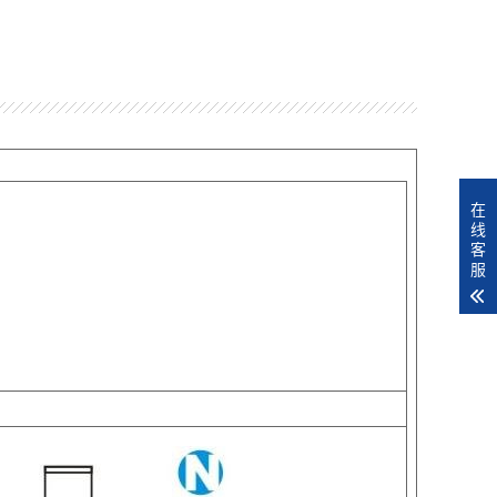
在
线
客
服