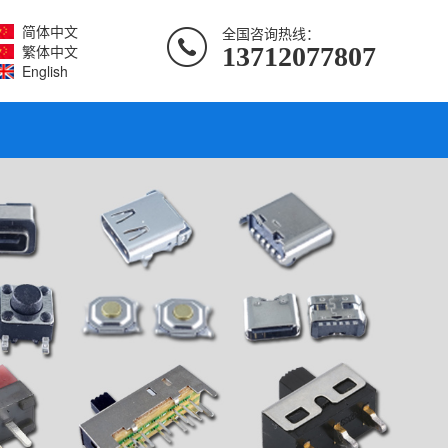
简体中文
全国咨询热线：
繁体中文
13712077807
English