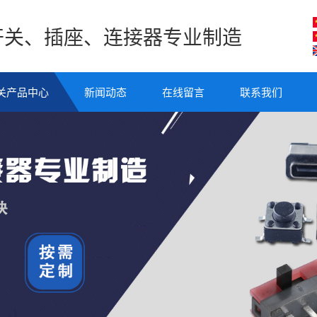
开关、插座、连接器专业制造
关产品中心
新闻动态
在线留言
联系我们