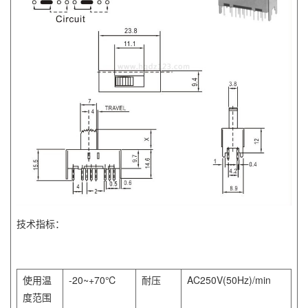
技术指标：
使用温
-20~+70℃
耐压
AC250V(50Hz)/min
度范围