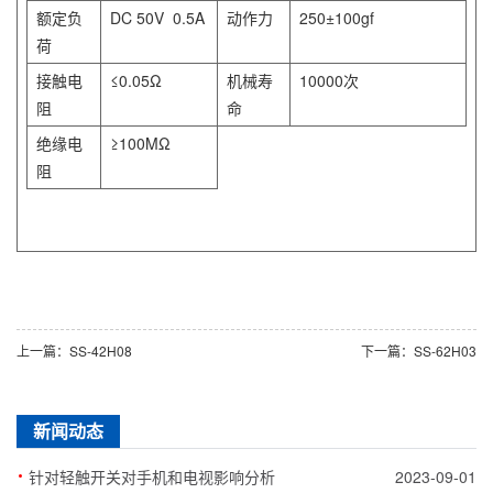
额定负
DC 50V 0.5A
动作力
250±100gf
荷
接触电
≤0.05Ω
机械寿
10000次
阻
命
绝缘电
≥100MΩ
阻
上一篇：SS-42H08
下一篇：SS-62H03
新闻动态
·
针对轻触开关对手机和电视影响分析
2023-09-01