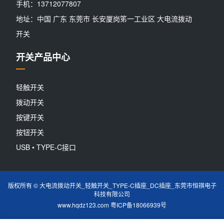
手机：13712077807
地址：中国 广东 东莞市 长安厦岗笫一工业区 大电流拨动
开关
开关产品中心
轻触开关
拨动开关
按键开关
按钮开关
USB • TYPE-C接口
版权所有 © 大电流拨动开关_轻触开关_TYPE-C插座_DC插座_东莞市恒祺电子
科技有限公司
www.hqdz123.com
粤ICP备18066939号