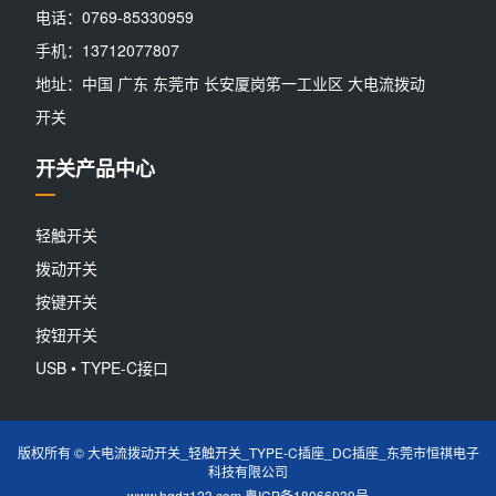
电话：0769-85330959
手机：13712077807
地址：中国 广东 东莞市 长安厦岗笫一工业区 大电流拨动
开关
开关产品中心
轻触开关
拨动开关
按键开关
按钮开关
USB • TYPE-C接口
版权所有 © 大电流拨动开关_轻触开关_TYPE-C插座_DC插座_东莞市恒祺电子
科技有限公司
www.hqdz123.com
粤ICP备18066939号