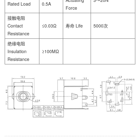
Rated Load
0.5A
Force
接触电阻
Contact
≤0.03Ω
寿命 Life
5000次
Resistance
绝缘电阻
Insulation
≥100MΩ
Resistance