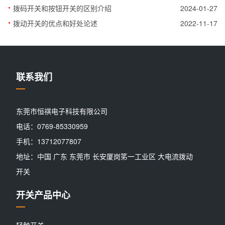
·
拨码开关和按钮开关的区别介绍
2024-01-27
·
拨动开关的优点和好处论述
2022-11-17
联系我们
东莞市恒祺电子科技有限公司
电话：0769-85330959
手机：13712077807
地址：中国 广东 东莞市 长安厦岗笫一工业区 大电流拨动
开关
开关产品中心
轻触开关