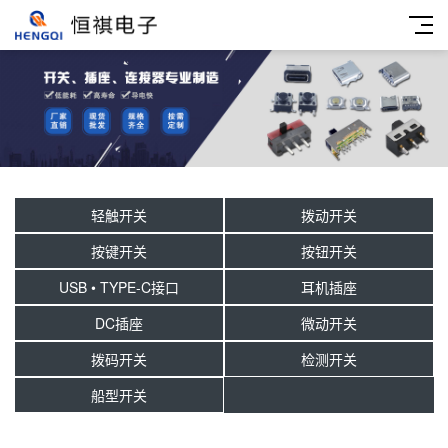
轻触开关
拨动开关
按键开关
按钮开关
USB • TYPE-C接口
耳机插座
DC插座
微动开关
拨码开关
检测开关
船型开关