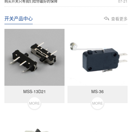
购买开关只有我们给你最好的保障
07-21
开关产品中心
查看更多
MSS-13D21
MS-36
MORE
MORE