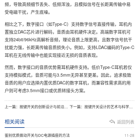
频，导致高频细节丢失、低频浑浊，且模拟信号在长距离传输中易
受电磁干扰，产生底噪。
相比之下，数字接口（如Type-C）支持数字信号直接传输，耳机内
置独立DAC芯片进行解码，音质由耳机硬件决定。高端数字耳机可
支持24bit/96kHz高解析音频，理论音质上限更高，且数字信号抗干
扰能力强，长距离传输音质损失小。例如，支持LDAC编码的Type-C
耳机在无线传输中也能实现接近无损的音质表现。
然而，数字接口的音质优势需耳机硬件支持。低价Type-C耳机若仅
支持模拟模式，音质可能与3.5mm无异甚至更差。因此，追求极致
音质的用户应选择内置优质DAC的数字耳机，而兼容性需求高的用
户则可考虑3.5mm接口或优质转接头方案。
上一篇：按键开关的创新设计与前沿技术
下一篇：按键开关设计的艺术与科学分享
相关阅读
返回列表
鉴别优质拨动开关与DC电源插座的方法
11-28