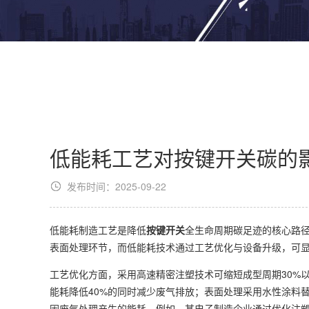
低能耗工艺对按键开关碳的
发布时间：2025-09-22
低能耗制造工艺是降低
按键开关
全生命周期碳足迹的核心路
表面处理环节，而低能耗技术通过工艺优化与设备升级，可
工艺优化方面，采用高速精密注塑技术可缩短成型周期30%
能耗降低40%的同时减少废气排放；表面处理采用水性涂料替
因废气处理产生的能耗。例如，某电子制造企业通过优化注塑工艺