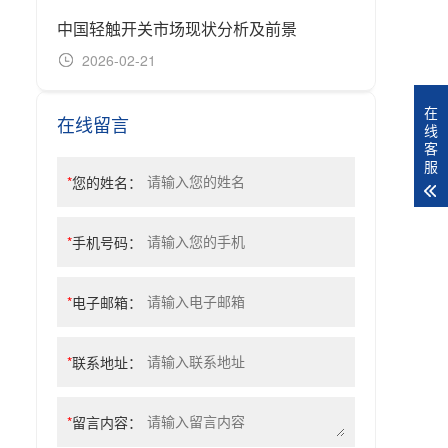
中国轻触开关市场现状分析及前景
2026-02-21
20
在
在线留言
线
客
服
*
您的姓名：
*
手机号码：
*
电子邮箱：
*
联系地址：
*
留言内容：