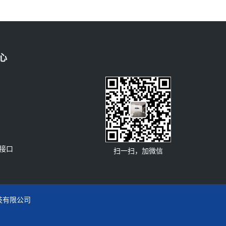
心
-C接口
扫一扫，加微信
技有限公司