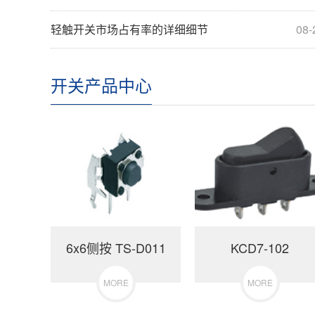
轻触开关市场占有率的详细细节
08-
开关产品中心
6x6侧按 TS-D011
KCD7-102
MORE
MORE