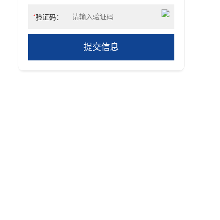
*
验证码：
提交信息