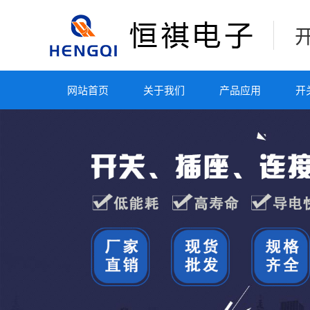
网站首页
关于我们
产品应用
开