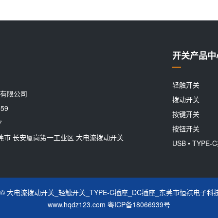
开关产品中
轻触开关
有限公司
拨动开关
59
按键开关
7
按钮开关
东莞市 长安厦岗笫一工业区 大电流拨动开关
USB • TYPE
 © 大电流拨动开关_轻触开关_TYPE-C插座_DC插座_东莞市恒祺电子科
www.hqdz123.com
粤ICP备18066939号