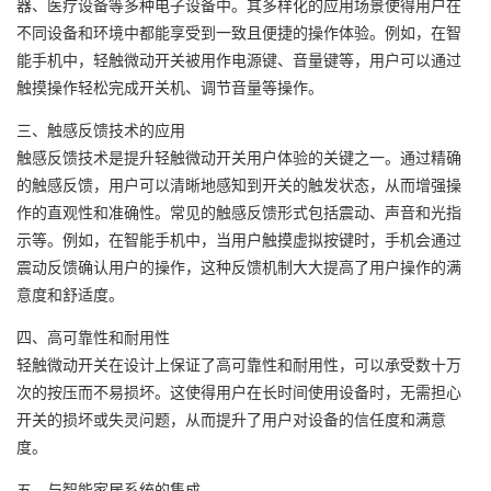
器、医疗设备等多种电子设备中。其多样化的应用场景使得用户在
不同设备和环境中都能享受到一致且便捷的操作体验。例如，在智
能手机中，轻触微动开关被用作电源键、音量键等，用户可以通过
触摸操作轻松完成开关机、调节音量等操作。
三、触感反馈技术的应用
触感反馈技术是提升轻触微动开关用户体验的关键之一。通过精确
的触感反馈，用户可以清晰地感知到开关的触发状态，从而增强操
作的直观性和准确性。常见的触感反馈形式包括震动、声音和光指
示等。例如，在智能手机中，当用户触摸虚拟按键时，手机会通过
震动反馈确认用户的操作，这种反馈机制大大提高了用户操作的满
意度和舒适度。
四、高可靠性和耐用性
轻触微动开关在设计上保证了高可靠性和耐用性，可以承受数十万
次的按压而不易损坏。这使得用户在长时间使用设备时，无需担心
开关的损坏或失灵问题，从而提升了用户对设备的信任度和满意
度。
五、与智能家居系统的集成