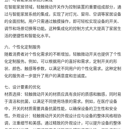
在智能家居领域，轻触微动开关作为控制装置的重要组成部分，通
过与智能家居系统的集成，实现了对灯光、窗帘、空调等家居设备
的全面控制。用户只需通过触摸操作，即可轻松实现设备的开关、
调节和场景切换等功能。这种集成化的控制方式大大提高了家居生
活的便捷性和智能化水平。
六、个性化定制服务
随着消费者对个性化需求的不断增加，轻触微动开关也提供了个性
化定制服务。例如，可以根据用户的喜好和需求，定制开关的形
状、颜色、触感等参数，以满足不同用户的个性化需求。这种定制
化的服务进一步提升了用户的满意度和忠诚度。
七、设计要素的优化
材质选择：轻触微动开关的材质应具有良好的质感和触感，同时易
于清洁和抗菌，以满足不同使用场景的需求。例如，在医疗设备
中，开关的材质需要具备抗菌性能，以确保设备的卫生性和安全
性。外观设计：轻触微动开关的外观设计应与设备的整体风格相协
调，注重细节和美感。通过精致的外观设计，可以提升设备的整体