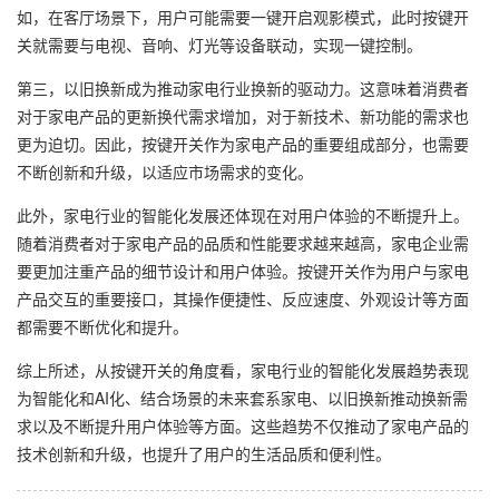
如，在客厅场景下，用户可能需要一键开启观影模式，此时按键开
关就需要与电视、音响、灯光等设备联动，实现一键控制。
第三，以旧换新成为推动家电行业换新的驱动力。这意味着消费者
对于家电产品的更新换代需求增加，对于新技术、新功能的需求也
更为迫切。因此，按键开关作为家电产品的重要组成部分，也需要
不断创新和升级，以适应市场需求的变化。
此外，家电行业的智能化发展还体现在对用户体验的不断提升上。
随着消费者对于家电产品的品质和性能要求越来越高，家电企业需
要更加注重产品的细节设计和用户体验。按键开关作为用户与家电
产品交互的重要接口，其操作便捷性、反应速度、外观设计等方面
都需要不断优化和提升。
综上所述，从按键开关的角度看，家电行业的智能化发展趋势表现
为智能化和AI化、结合场景的未来套系家电、以旧换新推动换新需
求以及不断提升用户体验等方面。这些趋势不仅推动了家电产品的
技术创新和升级，也提升了用户的生活品质和便利性。