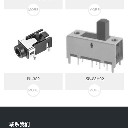
MORE
MORE
PJ-322
SS-23H02
MORE
MORE
联系我们