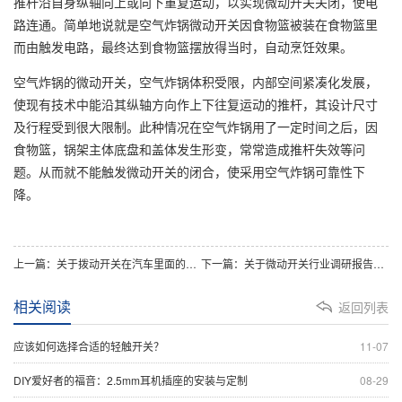
推杆沿自身纵轴向上或向下重复运动，以实现微动开关关闭，使电
路连通。简单地说就是空气炸锅微动开关因食物篮被装在食物篮里
而由触发电路，最终达到食物篮摆放得当时，自动烹饪效果。
空气炸锅的微动开关，空气炸锅体积受限，内部空间紧凑化发展，
使现有技术中能沿其纵轴方向作上下往复运动的推杆，其设计尺寸
及行程受到很大限制。此种情况在空气炸锅用了一定时间之后，因
食物篮，锅架主体底盘和盖体发生形变，常常造成推杆失效等问
题。从而就不能触发微动开关的闭合，使采用空气炸锅可靠性下
降。
上一篇：关于拨动开关在汽车里面的应用分析
下一篇：关于微动开关行业调研报告分析
相关阅读
返回列表
应该如何选择合适的轻触开关？
11-07
DIY爱好者的福音：2.5mm耳机插座的安装与定制
08-29